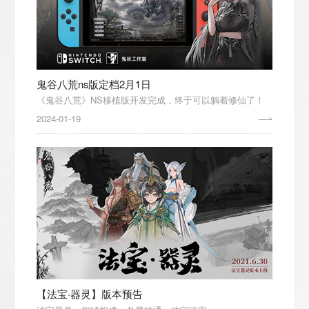
鬼谷八荒ns版定档2月1日
《鬼谷八荒》NS移植版开发完成，终于可以躺着修仙了！
2024-01-19
【法宝·器灵】版本预告