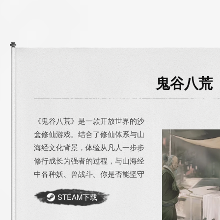
鬼谷八荒
《鬼谷八荒》是一款开放世界的沙
盒修仙游戏。结合了修仙体系与山
海经文化背景，体验从凡人一步步
修行成长为强者的过程，与山海经
中各种妖、兽战斗。你是否能坚守
本心，与困难做斗争；慎做抉择，
STEAM下载
把握自己的命运。