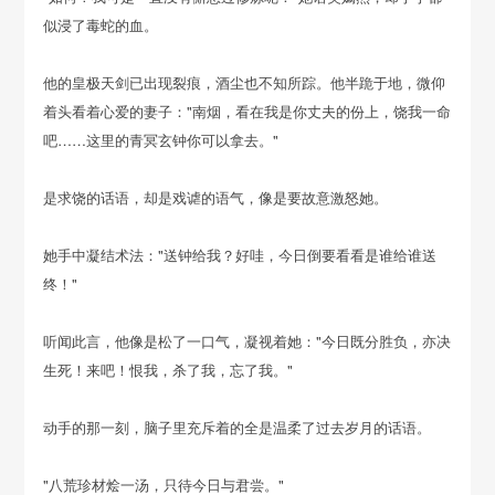
似浸了毒蛇的血。
他的皇极天剑已出现裂痕，酒尘也不知所踪。他半跪于地，微仰
着头看着心爱的妻子："南烟，看在我是你丈夫的份上，饶我一命
吧……这里的青冥玄钟你可以拿去。"
是求饶的话语，却是戏谑的语气，像是要故意激怒她。
她手中凝结术法："送钟给我？好哇，今日倒要看看是谁给谁送
终！"
听闻此言，他像是松了一口气，凝视着她："今日既分胜负，亦决
生死！来吧！恨我，杀了我，忘了我。"
动手的那一刻，脑子里充斥着的全是温柔了过去岁月的话语。
"八荒珍材烩一汤，只待今日与君尝。"