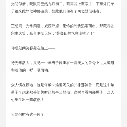
光阴似箭，眨眼间已然九月初二。藏霜谷上至宗主，下至外门弟
子都来此静候神兽破关，如此他们便有了两位登仙强者。
正想间，光华四溢，威压肆虐，恐怖的气势滔滔而出。那藏霜谷
宗主大笑，豪言响彻天际：“是登仙的气息没错了！”
却顷刻间笑容凝在脸上——
待光华散去，只见一中年男子静坐在一具庞大的兽骨上，大道附
和着他的一呼一吸而动。
众人愣在原地，这是何般？难道闭关的并非那神兽，而是这中年
男子？想来那兽闭关时已然半步登仙，这时再看向那男子，众人
心里生出一阵骇然！
大陆何时有这一位？