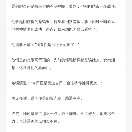
霸爸脚边还躺着巨大的苍魂鸣蛇，显然，他刚刚结束一场战斗。
他收起刚获得的苍鸣磐，转身看到狄南烟，脸上闪过一瞬欣喜。
他的神情变化太快，差点让狄南烟以为自己看错了。
他满脸不屑："我看你是活得不耐烦了！"
他惯是如此眼高于顶的，先前的儒雅模样都是骗她的。狄南烟
想，这才是他的真面目。
她愤愤道："今日正是黄道吉日，合该将你挫骨扬灰！"
再无多话，瞬间便是剑影齐发、霜瀑冰寒。
终究，她还是差了那么一点，败下阵来。不过好歹，她拼尽全
力，也让霸爸差点招架不住。