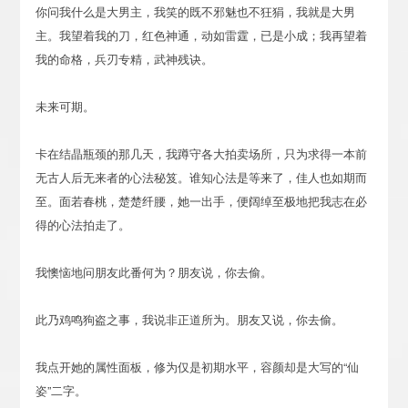
你问我什么是大男主，我笑的既不邪魅也不狂狷，我就是大男
主。我望着我的刀，红色神通，动如雷霆，已是小成；我再望着
我的命格，兵刃专精，武神残诀。
未来可期。
卡在结晶瓶颈的那几天，我蹲守各大拍卖场所，只为求得一本前
无古人后无来者的心法秘笈。谁知心法是等来了，佳人也如期而
至。面若春桃，楚楚纤腰，她一出手，便阔绰至极地把我志在必
得的心法拍走了。
我懊恼地问朋友此番何为？朋友说，你去偷。
此乃鸡鸣狗盗之事，我说非正道所为。朋友又说，你去偷。
我点开她的属性面板，修为仅是初期水平，容颜却是大写的“仙
姿”二字。