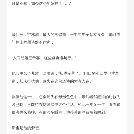
只是不知，如今这少年怎样了……”
……
慕仙洲，宁林城，最大的酒肆前，一中年男子站立良久，他盯着
门柱上的题诗默不作声：
“人间碧落三千客，红尘幽幽谁与行。”
他心里念了几次，暗赞道：“却也应景了。”门口的小二早已注意
到，却未打扰他，迷失在这句道诗的大有人在。
就像他这一生，总会迷失在形形色色中，最后幡然醒悟的时候为
时已晚，只能待在这酒肆中讨个生活。如此一年又一年，看着诸
修者你来我往。有那么多瞬间，他羡慕那些背负着的剑。
那也是他的梦想。