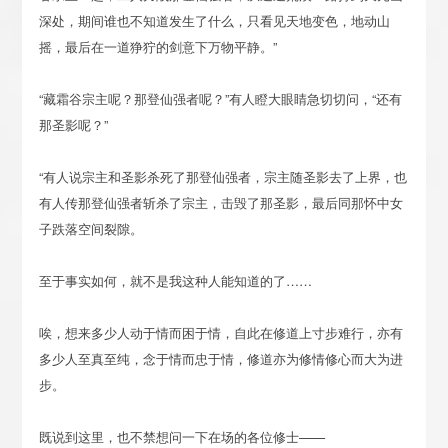
深处，期间谁也不知道发生了什么，只看见天地变色，地动山
摇，最后在一道狰狞的剑意下万物平静。”
“藏霜谷宗主呢？那登仙强者呢？”有人瞪大眼睛急切切问，“还有
那圣影呢？”
“有人说宗主和圣影杀死了那登仙强者，宗主随圣影去了上界，也
有人传那登仙强者斩杀了宗主，击毁了那圣影，最后同那怀中女
子跌落空间裂隙。
至于事实如何，就不是我这种人能知道的了……
唉，想来多少人动于情而困于情，自此在修道上寸步难行，亦有
多少人至真至纯，念于情而忠于情，修道亦为修情修心而大为进
步。
既说到这里，也不禁想问一下在场的各位修士——