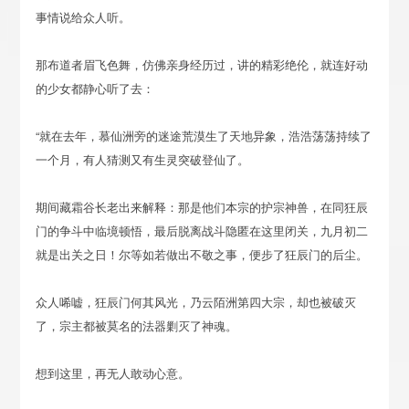
事情说给众人听。
那布道者眉飞色舞，仿佛亲身经历过，讲的精彩绝伦，就连好动
的少女都静心听了去：
“就在去年，慕仙洲旁的迷途荒漠生了天地异象，浩浩荡荡持续了
一个月，有人猜测又有生灵突破登仙了。
期间藏霜谷长老出来解释：那是他们本宗的护宗神兽，在同狂辰
门的争斗中临境顿悟，最后脱离战斗隐匿在这里闭关，九月初二
就是出关之日！尔等如若做出不敬之事，便步了狂辰门的后尘。
众人唏嘘，狂辰门何其风光，乃云陌洲第四大宗，却也被破灭
了，宗主都被莫名的法器剿灭了神魂。
想到这里，再无人敢动心意。