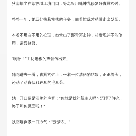
狄南烟坐在紫静城工坊门口，等老板用缝坤乳修复好青冥玄钟。
整整一年，她四处接悬赏榜的任务，靠着忙碌才稍微走出阴影。
本着不用白不用的心理，她拿出了那青冥玄钟，却发现并不能使
用，需要修复。
"啊呀！"工坊老板的声音传出来。
她跑进去一看，青冥玄钟上，坐着一位清丽的姑娘，正歪着头，
还动了动肖似狐狸耳的毛耳朵。
她一开口便是清脆的声音："你就是我的新主人吗？沉睡了许久，
终于和你见面啦！"
狄南烟倒吸一口冷气："云梦衣。"