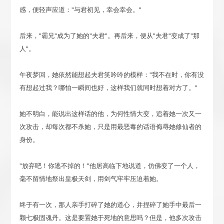
感，便轻声应道："与君初见，幸会幸会。"
后来，"霸兄"成为了她的"夫君"。再后来，便从"夫君"变成了"那
人"。
午夜梦回，她依然能想起夫君笑吟吟的模样："我不在时，你有没
有想起过我？哪怕一瞬间也好，这样我们就同时想着对方了。"
她不明白，能说出这样话的他，为何性情大变，追着她一次又一
次攻击，却每次都不杀她，只是用最恶毒的话语侮辱她修仙者的
身份。
"放弃吧！你逃不掉的！"他居高临下地说道，仿佛变了一个人，
毫不留情地祭出皇极天剑，用剑气牢牢压迫着她。
终于有一次，那人亲手打碎了她的道心，并捏碎了她手中最后一
颗七极固魂丹。这是要置她于死地的意思吗？但是，他多次攻击