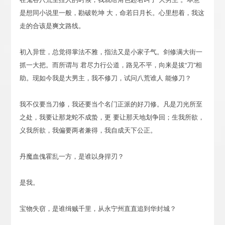
是想同小说里一般，勘破乾坤 大，命若日月长。心里想着，我这
走的合该是爽文路线。
初入异世，总觉得掌法不雅，指法又是小家子气。剑修满大街一
抓一大把。而所谓与 君尽力行公道，路见不平，向来是拔“刀”相
助。现如今我是大男主，我不修刀，试问八荒谁人 能修刀？
我不仅要当刀修，我还要当个名门正派的好刀修。凡是刀光所至
之处，我要让那龙蛇不成蛰，更 要让那天地划争回；生我所欲，
义我所欲，我偏要两者兼得，我自成天下公正。
丹魔血傀霍乱一方，是谁以身捍刃？
是我。
宝物失窃，是谁缉贼千里，从永宁州直直追到华封城？