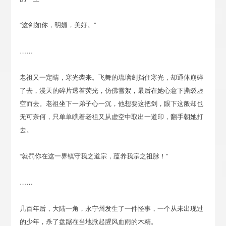
“这剑如你，明媚，美好。”
……
老祖又一定睛，寒光袭来。飞舞的琉璃剑挡住寒光，却通体崩碎
了去，漫天的碎片透着荧光，仿佛雪絮，最后在她心意下撕裂虚
空而去。老祖坐下一弟子心一沉，他想要这把剑，眼下这般却也
无可奈何，只单单瞧着老祖又从虚空中取出一道印，翻手朝她打
去。
“就罚你在这一界镇守我之道宗，蕴养我宗之祖脉！”
……
几百年后，大陆一角，永宁州发生了一件怪事，一个从未出现过
的少年，杀了盘踞在当地掀起腥风血雨的木精。