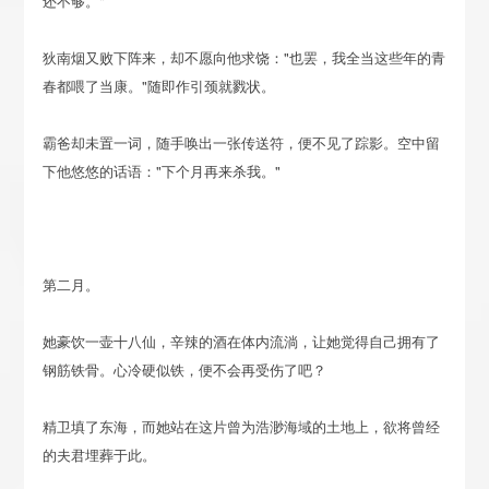
还不够。"
狄南烟又败下阵来，却不愿向他求饶："也罢，我全当这些年的青
春都喂了当康。"随即作引颈就戮状。
霸爸却未置一词，随手唤出一张传送符，便不见了踪影。空中留
下他悠悠的话语："下个月再来杀我。"
第二月。
她豪饮一壶十八仙，辛辣的酒在体内流淌，让她觉得自己拥有了
钢筋铁骨。心冷硬似铁，便不会再受伤了吧？
精卫填了东海，而她站在这片曾为浩渺海域的土地上，欲将曾经
的夫君埋葬于此。