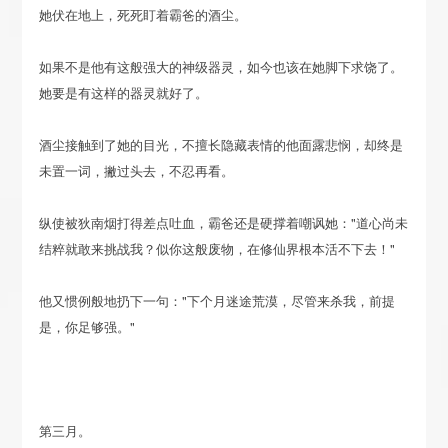
她伏在地上，死死盯着霸爸的酒尘。
如果不是他有这般强大的神级器灵，如今也该在她脚下求饶了。
她要是有这样的器灵就好了。
酒尘接触到了她的目光，不擅长隐藏表情的他面露悲悯，却终是
未置一词，撇过头去，不忍再看。
纵使被狄南烟打得差点吐血，霸爸还是硬撑着嘲讽她："道心尚未
结粹就敢来挑战我？似你这般废物，在修仙界根本活不下去！"
他又惯例般地扔下一句："下个月迷途荒漠，尽管来杀我，前提
是，你足够强。"
第三月。