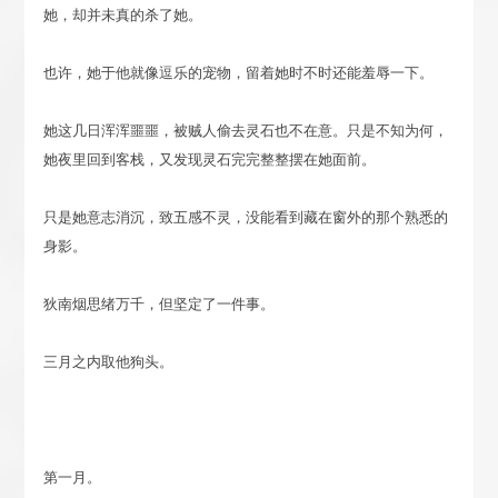
她，却并未真的杀了她。
也许，她于他就像逗乐的宠物，留着她时不时还能羞辱一下。
她这几日浑浑噩噩，被贼人偷去灵石也不在意。只是不知为何，
她夜里回到客栈，又发现灵石完完整整摆在她面前。
只是她意志消沉，致五感不灵，没能看到藏在窗外的那个熟悉的
身影。
狄南烟思绪万千，但坚定了一件事。
三月之内取他狗头。
第一月。