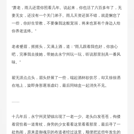
“萧老，雨儿还需你照看几年。说起来，你也活了六百多年了，无
妻无女，还没有一个关门弟子。雨儿天资还算不错，就是懈怠了
一些，你好生管教，不要像我这般宠溺，将来也算有个身边人给
你养老送终。”
老者蹙眉，摇摇头，又满上酒，道：“雨儿跟着我也好，你放心
吧，完事我去接她，带她去永宁州玩一玩，听说那里别具一番风
味。”
翟无涯点点头，眉头舒展了一些，端起酒杯欲饮尽，却又徐徐洒
在地上，旋即身形逐渐虚幻，最后同锦盒一起消失不见。
……
十几年后，永宁州灵望镇出现了一老一少。老头白发苍苍，佝偻
着背拄着一道青杖，身旁的少女看看这里看看那里，最后寻了一
处热闹，原来是御魂宗的布道者经过这里，顺便把近些年发生的