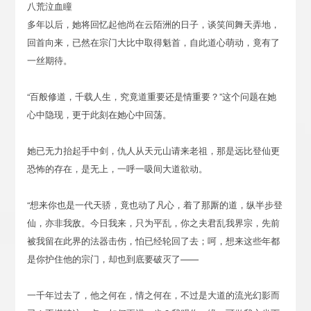
八荒泣血瞳
多年以后，她将回忆起他尚在云陌洲的日子，谈笑间舞天弄地，
回首向来，已然在宗门大比中取得魁首，自此道心萌动，竟有了
一丝期待。
“百般修道，千载人生，究竟道重要还是情重要？”这个问题在她
心中隐现，更于此刻在她心中回荡。
她已无力抬起手中剑，仇人从天元山请来老祖，那是远比登仙更
恐怖的存在，是无上，一呼一吸间大道欲动。
“想来你也是一代天骄，竟也动了凡心，着了那厮的道，纵半步登
仙，亦非我敌。今日我来，只为平乱，你之夫君乱我界宗，先前
被我留在此界的法器击伤，怕已经轮回了去；呵，想来这些年都
是你护住他的宗门，却也到底要破灭了——
一千年过去了，他之何在，情之何在，不过是大道的流光幻影而