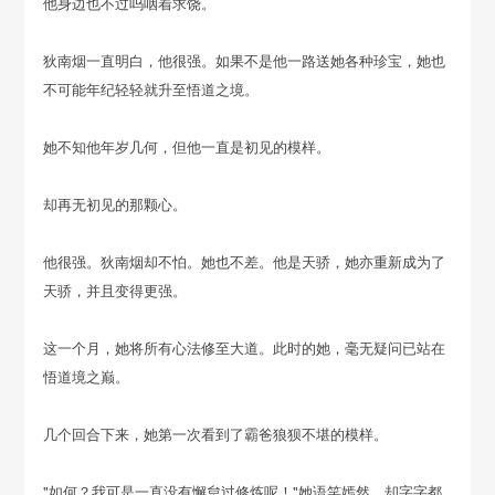
他身边也不过呜咽着求饶。
狄南烟一直明白，他很强。如果不是他一路送她各种珍宝，她也
不可能年纪轻轻就升至悟道之境。
她不知他年岁几何，但他一直是初见的模样。
却再无初见的那颗心。
他很强。狄南烟却不怕。她也不差。他是天骄，她亦重新成为了
天骄，并且变得更强。
这一个月，她将所有心法修至大道。此时的她，毫无疑问已站在
悟道境之巅。
几个回合下来，她第一次看到了霸爸狼狈不堪的模样。
"如何？我可是一直没有懈怠过修炼呢！"她语笑嫣然，却字字都