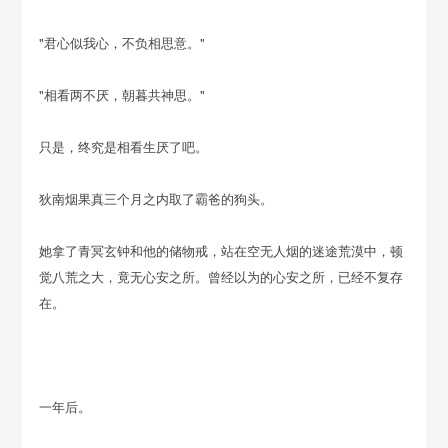
"君心似我心，不负相思意。"
"相看两不厌，朝暮共神思。"
只是，终究是相看生厌了吧。
狄南烟果真三个月之内取了霸爸的狗头。
她拿了青冥玄钟和他的储物戒，站在空无人烟的迷途荒漠中，顿
觉八荒之大，竟无心安之所。曾经以为的心安之所，已经不复存
在。
一年后。