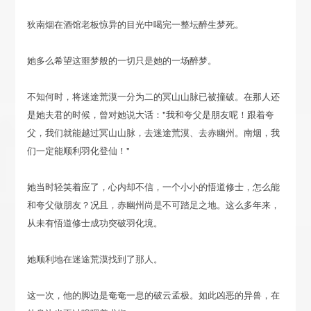
狄南烟在酒馆老板惊异的目光中喝完一整坛醉生梦死。
她多么希望这噩梦般的一切只是她的一场醉梦。
不知何时，将迷途荒漠一分为二的冥山山脉已被撞破。在那人还
是她夫君的时候，曾对她说大话："我和夸父是朋友呢！跟着夸
父，我们就能越过冥山山脉，去迷途荒漠、去赤幽州。南烟，我
们一定能顺利羽化登仙！"
她当时轻笑着应了，心内却不信，一个小小的悟道修士，怎么能
和夸父做朋友？况且，赤幽州尚是不可踏足之地。这么多年来，
从未有悟道修士成功突破羽化境。
她顺利地在迷途荒漠找到了那人。
这一次，他的脚边是奄奄一息的破云孟极。如此凶恶的异兽，在