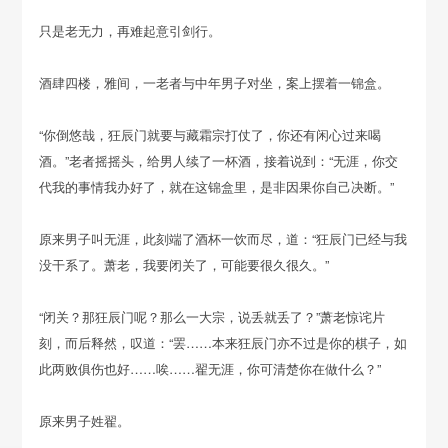
只是老无力，再难起意引剑行。
酒肆四楼，雅间，一老者与中年男子对坐，案上摆着一锦盒。
“你倒悠哉，狂辰门就要与藏霜宗打仗了，你还有闲心过来喝
酒。”老者摇摇头，给男人续了一杯酒，接着说到：“无涯，你交
代我的事情我办好了，就在这锦盒里，是非因果你自己决断。”
原来男子叫无涯，此刻端了酒杯一饮而尽，道：“狂辰门已经与我
没干系了。萧老，我要闭关了，可能要很久很久。”
“闭关？那狂辰门呢？那么一大宗，说丢就丢了？”萧老惊诧片
刻，而后释然，叹道：“罢……本来狂辰门亦不过是你的棋子，如
此两败俱伤也好……唉……翟无涯，你可清楚你在做什么？”
原来男子姓翟。