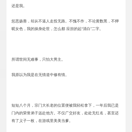
还是我。
惩恶扬善，却从不逼人走投无路。不愧不作，不论黄数黑，不狎
昵女色，我的操身处世，怎么都 应担的起“清白”二字。
所谓世间无难事，只怕大男主。
我原以为我是在无情道中修有情。
短短八个月，宗门大长老的位置便被我轻松拿下，一年后我已是
门内的荣誉弟子远赴他方。不仅广交好友，处处无红名，甚至还
有了义子一枚，在游戏里美美当爹。