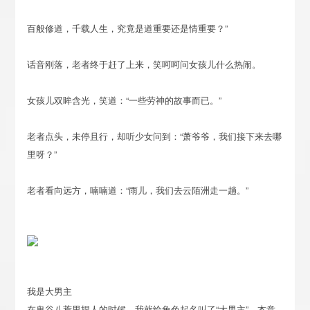
百般修道，千载人生，究竟是道重要还是情重要？”
话音刚落，老者终于赶了上来，笑呵呵问女孩儿什么热闹。
女孩儿双眸含光，笑道：“一些劳神的故事而已。”
老者点头，未停且行，却听少女问到：“萧爷爷，我们接下来去哪
里呀？”
老者看向远方，喃喃道：“雨儿，我们去云陌洲走一趟。”
我是大男主
在鬼谷八荒里捏人的时候，我就给角色起名叫了“大男主”。本意