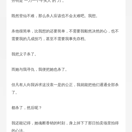
分明是“一刀一个牛头人”的“刀”。
既然登仙不难，那么杀人应该也不会太难吧。我想。
杀他很简单，比我想的还要简单，不需要我毅然决然的心，也不
需要我的几成技巧，甚至不需要我事先存档。
我把义子杀了。
而她与我寻仇，我便把她也杀了。
但凡有人向我诉求这没衷一是的公正，我就能把他们通通全部杀
了。
都杀了，然后呢？
我还能记得，她魂断香销的时刻，身上掉下了那日拍卖场里拍得
的心法。