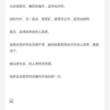
九转圣阳丹、幽冥饮魄丹，是羽化丹药。
绿松竹叶、天一真水、青冥矿、紫霄空心竹，是羽化材料。
最后，是增加寿命的人面果。
放着珍贵的羽化宝物不理，她却抱着那堆灰扑扑的人面果，簌簌
泪下。
修仙者长命，但人寿终究有限。
他终是未能等到赤幽州开放的那一天。