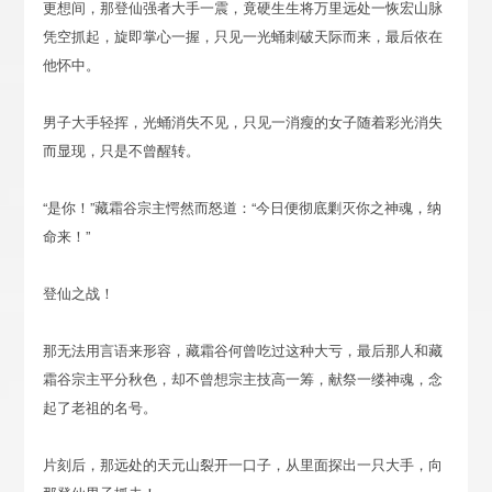
更想间，那登仙强者大手一震，竟硬生生将万里远处一恢宏山脉
凭空抓起，旋即掌心一握，只见一光蛹刺破天际而来，最后依在
他怀中。
男子大手轻挥，光蛹消失不见，只见一消瘦的女子随着彩光消失
而显现，只是不曾醒转。
“是你！”藏霜谷宗主愕然而怒道：“今日便彻底剿灭你之神魂，纳
命来！”
登仙之战！
那无法用言语来形容，藏霜谷何曾吃过这种大亏，最后那人和藏
霜谷宗主平分秋色，却不曾想宗主技高一筹，献祭一缕神魂，念
起了老祖的名号。
片刻后，那远处的天元山裂开一口子，从里面探出一只大手，向