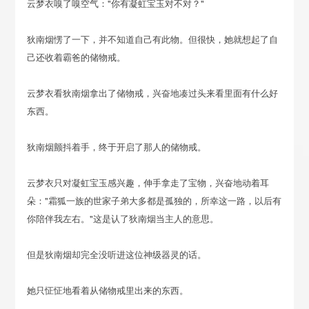
云梦衣嗅了嗅空气："你有凝虹宝玉对不对？"
狄南烟愣了一下，并不知道自己有此物。但很快，她就想起了自
己还收着霸爸的储物戒。
云梦衣看狄南烟拿出了储物戒，兴奋地凑过头来看里面有什么好
东西。
狄南烟颤抖着手，终于开启了那人的储物戒。
云梦衣只对凝虹宝玉感兴趣，伸手拿走了宝物，兴奋地动着耳
朵："霜狐一族的世家子弟大多都是孤独的，所幸这一路，以后有
你陪伴我左右。"这是认了狄南烟当主人的意思。
但是狄南烟却完全没听进这位神级器灵的话。
她只怔怔地看着从储物戒里出来的东西。