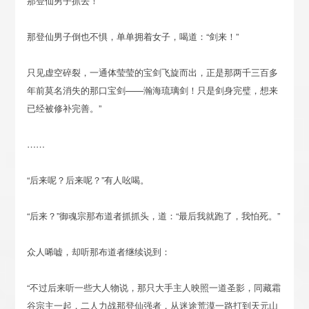
那登仙男子抓去！
那登仙男子倒也不惧，单单拥着女子，喝道：“剑来！”
只见虚空碎裂，一通体莹莹的宝剑飞旋而出，正是那两千三百多
年前莫名消失的那口宝剑——瀚海琉璃剑！只是剑身完璧，想来
已经被修补完善。”
……
“后来呢？后来呢？”有人吆喝。
“后来？”御魂宗那布道者抓抓头，道：“最后我就跑了，我怕死。”
众人唏嘘，却听那布道者继续说到：
“不过后来听一些大人物说，那只大手主人映照一道圣影，同藏霜
谷宗主一起，二人力战那登仙强者，从迷途荒漠一路打到天元山