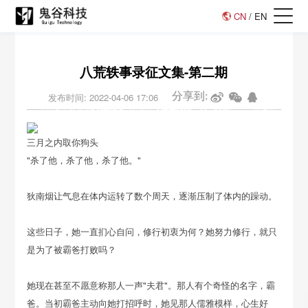
CN
/
EN
八荒轶事录征文集-第二期
分享到:
发布时间: 2022-04-06 17:06
三月之内取你狗头
"杀了他，杀了他，杀了他。"
狄南烟让气息在体内运转了数个周天，逐渐压制了体内的躁动。
这些日子，她一直扪心自问，修行初衷为何？她努力修行，就只
是为了被霸爸打败吗？
她现在甚至不愿意称那人一声"夫君"。那人有个奇怪的名字，霸
爸。当初霸爸主动向她打招呼时，她见那人儒雅模样，心生好