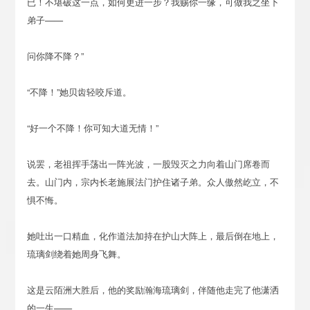
已！不堪破这一点，如何更进一步？我赐你一缘，可做我之坐下
弟子——
问你降不降？”
“不降！”她贝齿轻咬斥道。
“好一个不降！你可知大道无情！”
说罢，老祖挥手荡出一阵光波，一股毁灭之力向着山门席卷而
去。山门内，宗内长老施展法门护住诸子弟。众人傲然屹立，不
惧不悔。
她吐出一口精血，化作道法加持在护山大阵上，最后倒在地上，
琉璃剑绕着她周身飞舞。
这是云陌洲大胜后，他的奖励瀚海琉璃剑，伴随他走完了他潇洒
的一生——