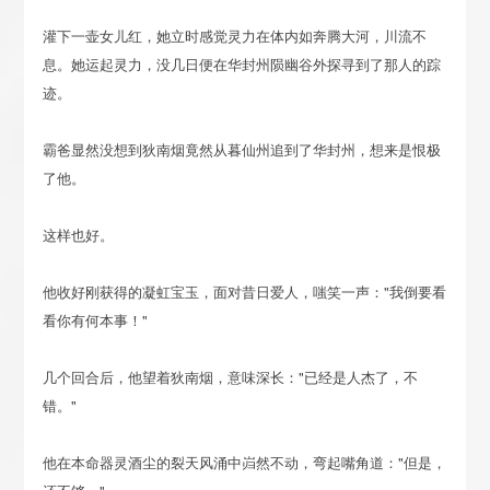
灌下一壶女儿红，她立时感觉灵力在体内如奔腾大河，川流不
息。她运起灵力，没几日便在华封州陨幽谷外探寻到了那人的踪
迹。
霸爸显然没想到狄南烟竟然从暮仙州追到了华封州，想来是恨极
了他。
这样也好。
他收好刚获得的凝虹宝玉，面对昔日爱人，嗤笑一声："我倒要看
看你有何本事！"
几个回合后，他望着狄南烟，意味深长："已经是人杰了，不
错。"
他在本命器灵酒尘的裂天风涌中岿然不动，弯起嘴角道："但是，