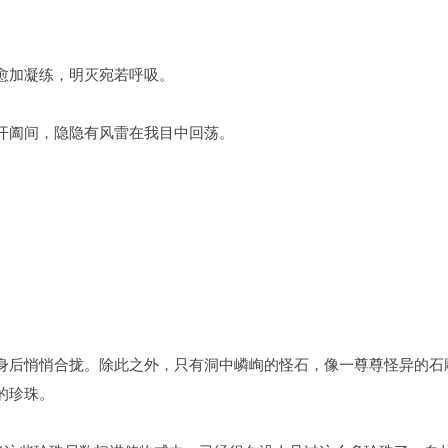
愈加凝练，明灭宛若呼吸。
开阖间，隐隐有风雷在我目中回荡。
身后悄悄合拢。除此之外，只有洞中嶙峋的怪石，像一尊尊怪异的石
的珍珠。