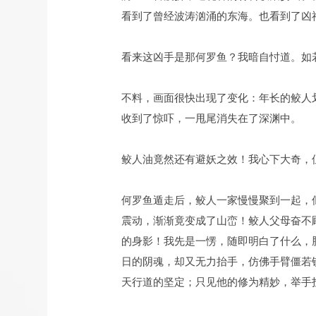
看到了曾经波涛汹涌的东海。也看到了凶
看来这凶手是那何罗鱼？我暗自忖道。如
不料，画面很快出现了变化：年长的鲛人
收到了惊吓，一甩尾消失在了深渊中。
鲛人油竟然还有避妖之效！我心下大奇，
何罗鱼遁走后，鲛人一家慢慢聚到一起，
震动，渐渐竟变成了山峦！鲛人父母奋不
的身影！我先是一愣，随即明白了什么，
日的阴魂，却又无力抬手，仿佛手臂僵若
天行道的坚定；只见他的修为精妙，举手