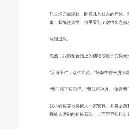
只见洞穴最深处，卧着几具鲛人的尸体。
事！我恍然大悟，似乎看到了这很久之前
泣泪成珠。
忽然，我感觉食指上的储物戒似乎变得无
“天道不仁，众生皆苦。”脑海中传来厉凌
“我们葬了它们吧。”我低声说道。“偏是
我小心翼翼地将鲛人一家安葬。并将之前
颗鲛人磨制的粗糙石珠，上面歪歪扭扭刻