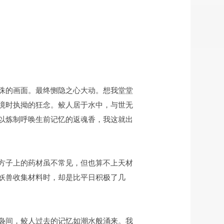
珠的画面。最终恻隐之心大动。想我堂堂
境时执拗的狂念。鲛人居于水中，与世无
以炼制呼唤生前记忆的返魂香，我这就出
方子上的药材虽不常见，但也算不上天材
妖兽收集材料时，却是比平日积极了几
袅间，鲛人过去的记忆如潮水般涌来。我