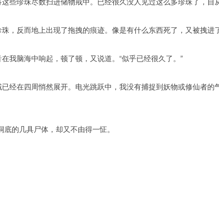
手将这些珍珠尽数扫进储物戒中。已经很久没人见过这么多珍珠了，自
的珍珠，反而地上出现了拖拽的痕迹。像是有什么东西死了，又被拽进
音在我脑海中响起，顿了顿，又说道。“似乎已经很久了。”
领域已经在四周悄然展开。电光跳跃中，我没有捕捉到妖物或修仙者的
洞底的几具尸体，却又不由得一怔。