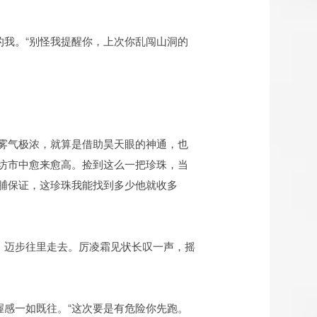
的我。“别怪我提醒你，上次你乱闯山洞的
雾气极浓，就算是借助昊天眼的神通，也
坊市中愈来愈高。捡到这么一把珍珠，当
脯保证，这珍珠我能找到多少他就收多
，迈步往里走去。厉凌霜见状长叹一声，摇
握感一如既往。“这次要是有危险你先跑。