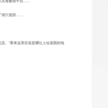
从东海被填平后……
了洞穴底部……
气息。“看来这里应该是哪位上仙道陨的地