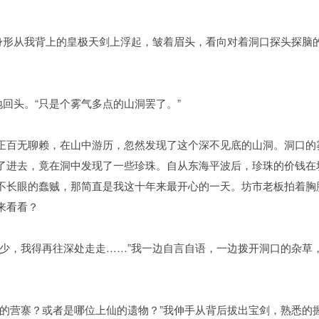
的身形从我背上的皇极天剑上浮起，皱着眉头，看向对着洞口探头探脑
地回头。“只是个雾气多点的山洞罢了。”
正百无聊赖，在山中游历，忽然发现了这个深不见底的山洞。洞口的
了进去，竟在洞中发现了一些珍珠。自从东海平波后，珍珠的价钱在
不长眼的蠢贼，那简直是我这十年来最开心的一天。坊市老板拍着胸
来看看？
不少，我得再往深处走走……”我一边自言自语，一边拨开洞口的杂草
贼的营寨？或者是哪位上仙的遗物？”我伸手从背后拔出宝剑，熟悉的