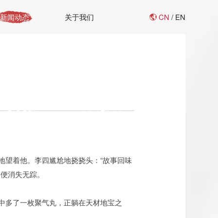
CN
/
EN
新闻动态
关于我们
地望着他。李四尴尬地挠挠头：“故事回味
罢便消失无踪。
中多了一枚聚气丸，正躺在天材地宝之