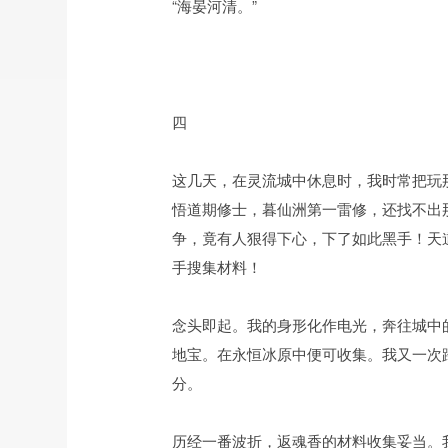
“海晏河清。”
四
这几天，在灵流城中休息时，我时常把玩
悟道期修士，暮仙洲第一雷修，还找不出
争，竟有人狠得下心，下了如此黑手！天
手搜集材料！
念头即起。我的身形化作电光，奔往城中
地宝。在永恒冰原中便可收集。我又一次
分。
历经一番波折，返魂香的材料收集妥当。