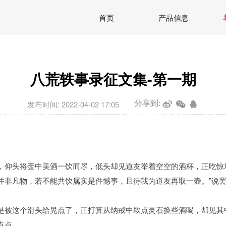
首页
产品信息
八荒轶事录征文集-第一期
发布时间: 2022-04-02 17:05
分享到:
，仰头将壶中美酒一饮而尽，低头却见道友举着空空的酒杯，正吃惊
并非凡物，若不能共饮属实是件憾事，且待我为道友再取一壶。”说
是被这个滑头给晃点了，正打算从纳戒中取点灵石换些酒喝，却见其
....