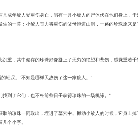
两具成年鲛人受重伤身亡，另有一具小鲛人的尸体伏在他们身上，干
发生的一幕：小鲛人奋力将重伤的父母拖进山洞，一路的珍珠原来是
比沉重，其中储存的珍珠好像凝上了无穷的绝望和悲伤，感觉重若千
霜的轻叹。“不知是哪样天敌伤了这一家鲛人。”
我们找到了它们，也不枉前些日子获得珍珠的一场机缘。”
获取的珍珠一同取出，埋进了墓穴中。搬动小鲛人的时候，它身上掉
着几个小字。