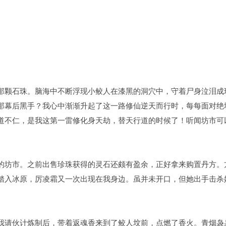
那颗石珠。脑海中不断浮现小鲛人在漆黑的洞穴中，守着尸身泣泪成
那幕后黑手？我心中渐渐升起了这一路修仙逆天而行时，每每面对绝
道不仁，是我这第一雷修化身天劫，替天行道的时候了！听闻坊市可
的坊市。之前出售珍珠获得的灵石还颇有盈余，正好拿来购置丹方。
踏入冰原，厉凌霜又一次出现在我身边。虽并未开口，但她出手击杀
我请伙计炼制后，带着返魂香来到了鲛人坟前，点燃了香火。青烟袅