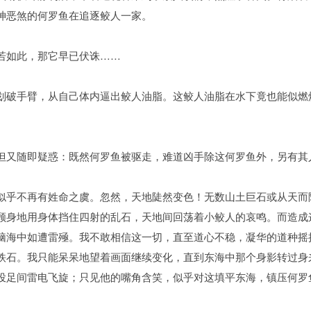
神恶煞的何罗鱼在追逐鲛人一家。
若如此，那它早已伏诛……
划破手臂，从自己体内逼出鲛人油脂。这鲛人油脂在水下竟也能似燃
但又随即疑惑：既然何罗鱼被驱走，难道凶手除这何罗鱼外，另有其
似乎不再有姓命之虞。忽然，天地陡然变色！无数山土巨石或从天而
顾身地用身体挡住四射的乱石，天地间回荡着小鲛人的哀鸣。而造成
脑海中如遭雷殛。我不敢相信这一切，直至道心不稳，凝华的道种摇
铁石。我只能呆呆地望着画面继续变化，直到东海中那个身影转过身
投足间雷电飞旋；只见他的嘴角含笑，似乎对这填平东海，镇压何罗