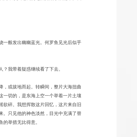
烧一般发出幽幽蓝光。何罗鱼见光后似乎
人？我带着疑惑继续看了下去。
降，或拔地而起。转瞬间，整片大海扭曲
这一切的，是东海上空一个举着一片土壤
摇欲碎。我想挥散这片回忆，这片来自旧
来。只见他的神色淡然，目光中充满了替
鱼的举措无比得意。